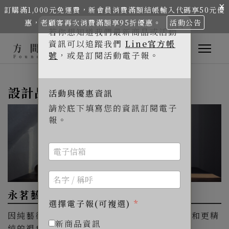
×
訂購滿1,000元免運費，新會員消費滿額結帳輸入代碼享50元優
×
惠，老顧客再次消費滿額享95折優惠。
活動公告
若你想知道我們最新商品或活動
資訊可以追蹤我們
Line官方帳
號
，或是訂閱活動電子報。
設計品牌 / 藝術創作者介紹
活動與優惠資訊
請於底下填寫您的資訊訂閱電子
報。
永茗藝術
選擇電子報(可複選)
*
因純藝術創作的背景，我們希望能延續此精神和更精
新商品資訊
純的視角創作器物。