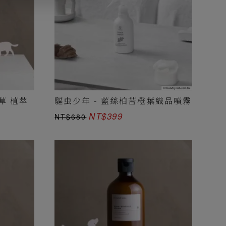
衣草 植萃
驅虫少年 - 藍絲柏苦橙葉織品噴霧
NT$399
NT$680