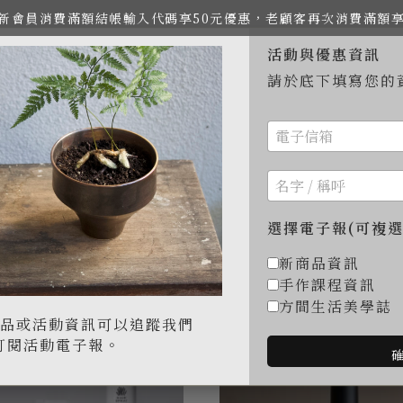
費，新會員消費滿額結帳輸入代碼享50元優惠，老顧客再次消費滿額
活動與優惠資訊
請於底下填寫您的
冶所
創作與插畫
禮品推薦
居家生活
餐廚食具
選擇電子報(可複選
首頁
毛孩友善
狗兒友善清潔用品
新商品資訊
手作課程資訊
方間生活美學誌
品或活動資訊可以追蹤我們
訂閱活動電子報。