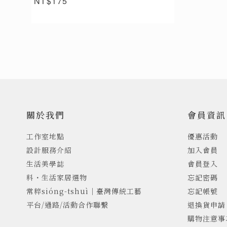
NT$175
關於我們
會員資訊
工作室地點
優惠活動
設計服務介紹
加入會員
生活美學誌
會員登入
料・生活家居選物
忘記密碼
常粹sióng-tshuì｜臺灣傳統工藝
忘記帳號
平台/通路/活動合作聯繫
退換貨申請
購物注意事