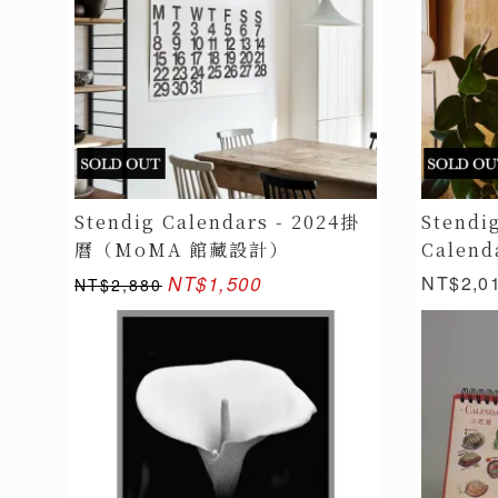
Stendig Calendars - 2024掛
Stendi
曆（MoMA 館藏設計）
Calend
NT$1,500
NT$2,0
NT$2,880