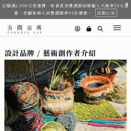
×
訂購滿1,000元免運費，新會員消費滿額結帳輸入代碼享50元優
惠，老顧客再次消費滿額享95折優惠。
活動公告
設計品牌 / 藝術創作者介紹