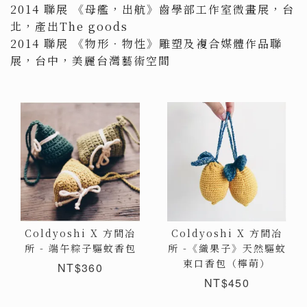
2014 聯展 《母艦，出航》齒學部工作室微畫展，台
北，產出The goods
2014 聯展 《物形．物性》雕塑及複合媒體作品聯
展，台中，美麗台灣藝術空間
Coldyoshi X 方間冶
Coldyoshi X 方間冶
所 - 端午粽子驅蚊香包
所 -《織果子》天然驅蚊
束口香包（檸萌）
NT$360
NT$450