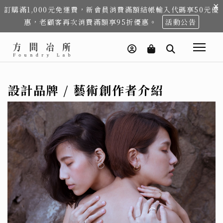
×
訂購滿1,000元免運費，新會員消費滿額結帳輸入代碼享50元優
惠，老顧客再次消費滿額享95折優惠。
活動公告
設計品牌 / 藝術創作者介紹