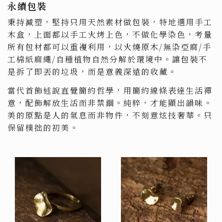
永續包裝
秉持減塑，堅持只用天然素材做包裝，特地選用手工
木盒，上面都以手工火烤上色，不做化學染色，考量
所有包材都可以重複利用，以火燒原木/無染亞麻/手
工棉紙麻繩/自種植物自然分解於環境中。讓包裝不
是拆了即丟的垃圾，而是意義深遠的收藏。
當代首飾述說直覺簡約哲學，用簡約線條表達生活禪
意，配飾解放生活而非禁錮。純粹，才能顯出韻味。
美的原點是人的氣息而非物件，不刻意炫技奢華。只
保留樸拙的初美。