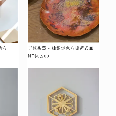
納盒
于誠製器 - 純銅燒色八瓣蓮式皿
NT$3,200