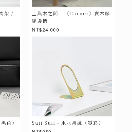
物架 /
土與木之間 - 《Corner》實木藤
編邊櫃
NT$24,000
（霧黑色）
Suii Suii - 水水桌鏡（霓彩）
NT$950