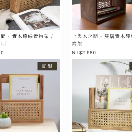
間 - 實木籐編置物架 /
土與木之間 - 雙層實木
L）
納架
80
NT$2,980