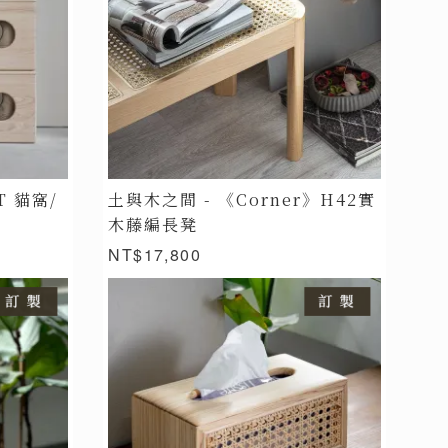
T 貓窩/
土與木之間 - 《Corner》H42實
木藤編長凳
NT$17,800