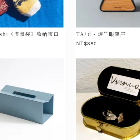
yoshi《虎氣袋》收納束口
TA+d - 燻竹眼鏡座
NT$880