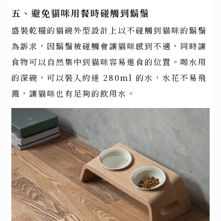
五、避免貓咪用餐時碰觸到鬍鬚
盛裝乾糧的貓碗外型設計上以不碰觸到貓咪的鬍鬚
為訴求，因鬍鬚被碰觸會讓貓咪感到不適，同時讓
食物可以自然集中到貓咪容易進食的位置。喝水用
的深碗，可以裝入約達 280ml 的水，水花不易飛
濺，讓貓咪也有足夠的飲用水。