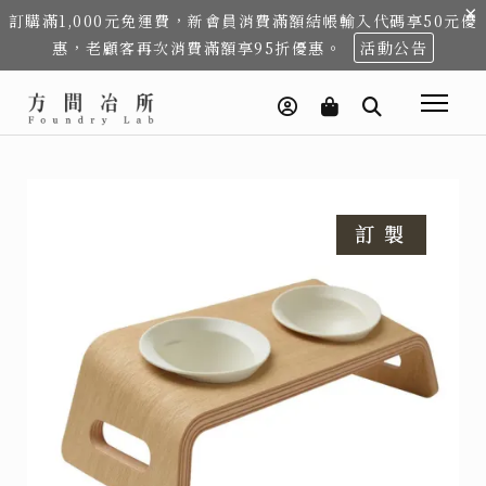
×
訂購滿1,000元免運費，新會員消費滿額結帳輸入代碼享50元優
惠，老顧客再次消費滿額享95折優惠。
活動公告
上
上
上
下
下
下
一
一
一
一
一
一
個
個
個
步
步
步