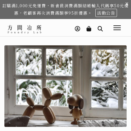
×
訂購滿1,000元免運費，新會員消費滿額結帳輸入代碼享50元優
惠，老顧客再次消費滿額享95折優惠。
活動公告