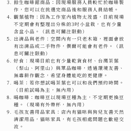
餘生咖啡館商品：因現場服務人員較忙於咖啡製
作，您可以在挑選完商品後和服務人員結帳。
觀葉植物：因為工作室內植物太茂盛，目前現場
不定期會有整理出分株的3吋小盆栽，也有少量
含盆小品。（訊息可關注限動）
出清品與老件：空間內有一只老木箱，裡面會放
有出清品或二手物件，偶爾可能會有老件。（訊
息可關注限動）
好食：現場目前也有少量乾貨食材、台灣茶葉
（梨山、阿里山）與單品咖啡，透過環境友善、
無毒耕作觀念，希望身體能吃的更健康。
喝茶：若你想試喝茶葉也可以和我們預約時間。
（目前試喝為主，無內用）
喝咖啡：咖啡豆以現場豆種為主，不定期更換豆
種。（現場有外帶杯，無內用）
毛孩友善用品家具：店內有貓咪與狗兒友善天然
清潔用品，貓咪家具，有毛孩相處問題也歡迎交
流。