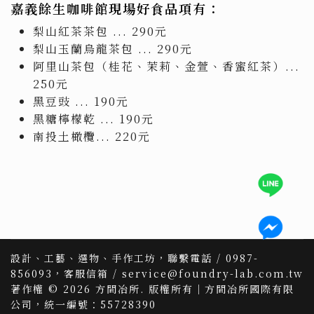
嘉義餘生咖啡館現場好食品項有：
梨山紅茶茶包 ... 290元
梨山玉蘭烏龍茶包 ... 290元
阿里山茶包（桂花、茉莉、金萱、香蜜紅茶）...
250元
黑豆豉 ... 190元
黑糖檸檬乾 ... 190元
南投土橄欖... 220元
設計、工藝、選物、手作工坊，聯繫電話 / 0987-
856093，客服信箱 / service@foundry-lab.com.tw
著作權 © 2026 方間冶所. 版權所有｜方間冶所國際有限
公司，統一編號：55728390