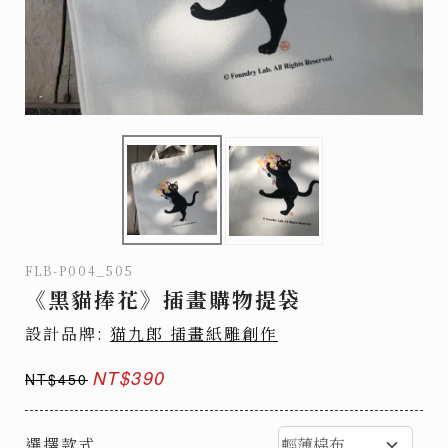
FLB-P004_505
《黑貓捧花》插畫購物提袋
設計品牌:
猫九郎 插畫紙雕創作
NT$390
NT$450
選擇款式