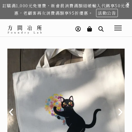
×
訂購滿1,000元免運費，新會員消費滿額結帳輸入代碼享50元優
惠，老顧客再次消費滿額享95折優惠。
活動公告
上
上
下
下
一
一
一
一
個
個
步
步