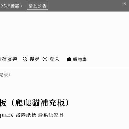
×
享95折優惠。
活動公告
毛孩友善
搜尋
登入
購物車
補充板）
抓板（爬爬貓補充板）
 Square 洛陽紙櫃 蜂巢紙家具