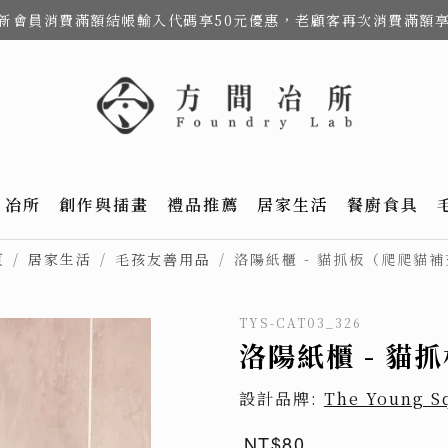
費，新會員消費滿額結帳輸入代碼享50元優惠，老顧客再次消費滿額
冶所
創作與插畫
禮品推薦
居家生活
餐廚食具
頁
居家生活
毛孩友善用品
洛陽紙櫃 - 貓抓板（爬爬貓
TYS-CAT03_326
洛陽紙櫃 - 貓
設計品牌:
The Young
NT$80