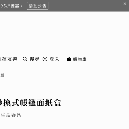
×
享95折優惠。
活動公告
毛孩友善
搜尋
登入
購物車
紙盒
nt 秒換式帳篷面紙盒
計生活器具