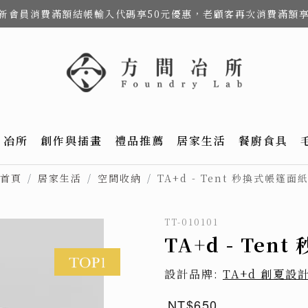
費，新會員消費滿額結帳輸入代碼享50元優惠，老顧客再次消費滿額
冶所
創作與插畫
禮品推薦
居家生活
餐廚食具
首頁
居家生活
空間收納
TA+d - Tent 秒換式帳篷面
TT-010101
TA+d - Te
設計品牌:
TA+d 創夏設
NT$650