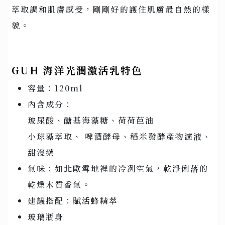
萃取調和肌膚感受，剛剛好的護住肌膚最自然的樣
貌。
GUH 海洋光潤激活乳特色
容量：120ml
內含成分：
玻尿酸、醣基海藻糖、荷荷芭油
小球藻萃取、 啤酒酵母、稻米發酵產物濾液、
甜沒藥
氣味：如北歐雪地裡的冷冽空氣，乾淨俐落的
乾燥木質香氣。
建議搭配：
賦活蜂精萃
玻璃瓶身