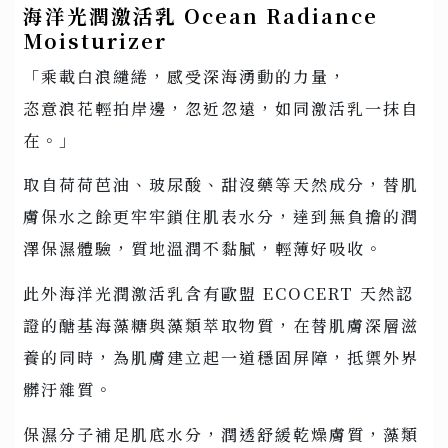
海洋光潤激活乳 Ocean Radiance
Moisturizer
「乘載白浪繾綣，感受深海湧動的力量，
恣意浪花輕拍岸邊，忽近忽遠，如同激活乳一抹自
在。」
取自荷荷芭油、玻尿酸、甜沒藥等天然成分，替肌
膚保水之餘更牢牢鎖住肌表水分，達到無負擔的潤
澤保濕體驗，質地溫潤不黏膩，輕薄好吸收。
此外海洋光潤激活乳含有歐盟 ECOCERT 天然認
證的醣基海藻糖與藻類萃取物質，在替肌膚深層滋
養的同時，為肌膚建立起一道穩固屏障，抵禦外界
髒汙雜質。
保濕分子補足肌底水分，潤透舒緩乾燥膚質，藻類