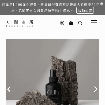
×
訂購滿1,000元免運費，新會員消費滿額結帳輸入代碼享50元優
惠，老顧客再次消費滿額享95折優惠。
活動公告
上
上
上
下
下
下
一
一
一
一
一
一
個
個
個
步
步
步