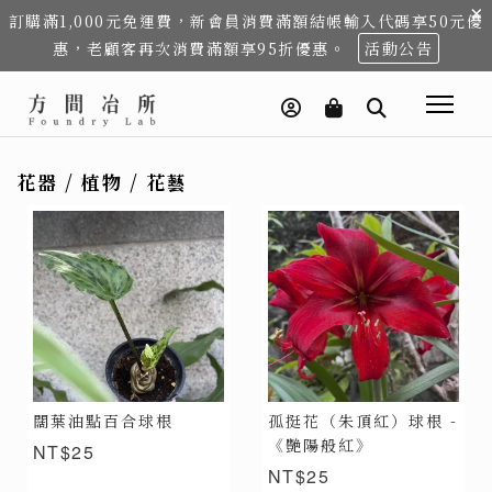
×
訂購滿1,000元免運費，新會員消費滿額結帳輸入代碼享50元優
惠，老顧客再次消費滿額享95折優惠。
活動公告
花器 / 植物 / 花藝
闊葉油點百合球根
孤挺花（朱頂紅）球根 -
《艷陽般紅》
NT$25
NT$25