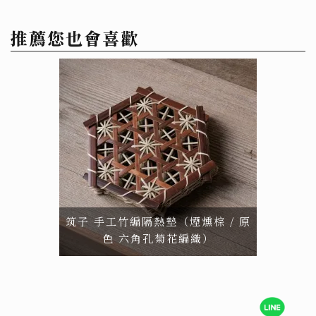
推薦您也會喜歡
筑子 手工竹編隔熱墊（煙燻棕 / 原
色 六角孔菊花編織）