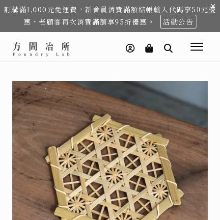
×
訂購滿1,000元免運費，新會員消費滿額結帳輸入代碼享50元優
惠，老顧客再次消費滿額享95折優惠。
活動公告