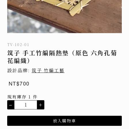
TV-102-01
筑子 手工竹編隔熱墊（原色 六角孔菊
花編織）
設計品牌:
筑子 竹編工藝
NT$700
現有庫存 1 件
–
+
放入購物車