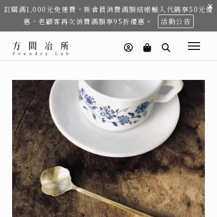
×
訂購滿1,000元免運費，新會員消費滿額結帳輸入代碼享50元優
惠，老顧客再次消費滿額享95折優惠。
活動公告