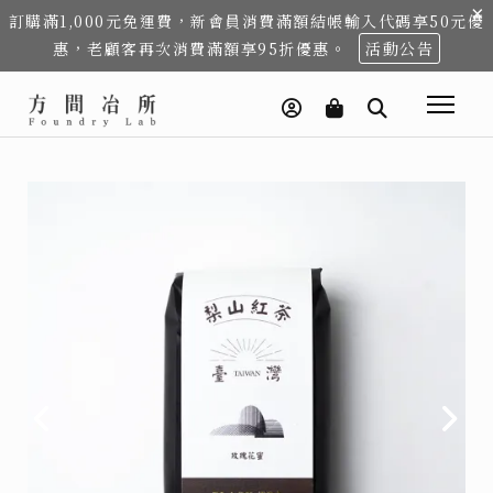
×
訂購滿1,000元免運費，新會員消費滿額結帳輸入代碼享50元優
惠，老顧客再次消費滿額享95折優惠。
活動公告
上
上
下
下
一
一
一
一
個
個
步
步